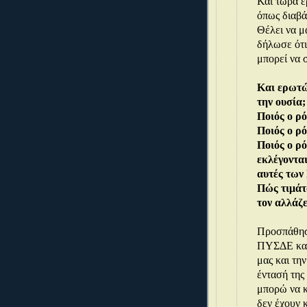
Και τώρα έ
όπως διαβά
Θέλει να μ
δήλωσε ότι
μπορεί να σ
Και ερωτώ
την ουσία;
Ποιός ο ρό
Ποιός ο ρό
Ποιός ο ρό
εκλέγονται
αυτές τω
Πώς τιμάτα
τον αλλάζ
Προσπάθησα
ΠΥΣΔΕ και 
μας και τη
έντασή της 
μπορώ να κ
δεν έχουν κ