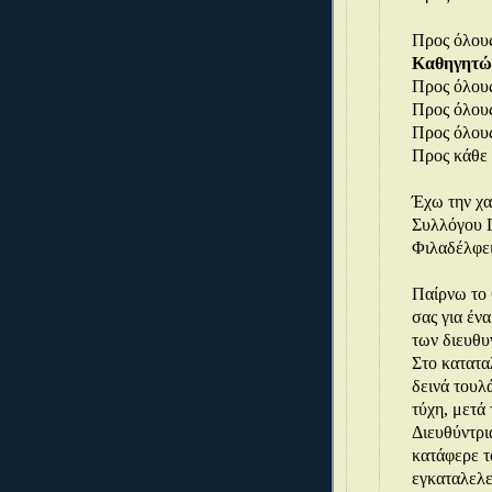
Προς όλου
Καθηγητώ
Προς όλου
Προς όλου
Προς όλου
Προς κάθε
Έχω την χα
Συλλόγου 
Φιλαδέλφει
Παίρνω το 
σας για ένα
των διευθυ
Στο κατατα
δεινά τουλ
τύχη, μετά 
Διευθύντρι
κατάφερε τ
εγκαταλελ