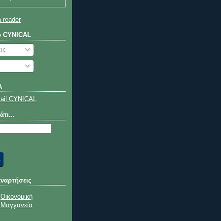
a reader
ο CYNICAL
ις
Α
τι...
αναρτήσεις
Οικονομική
Μαγγανεία