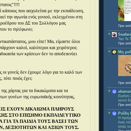
στατος"!!!!
 κάποιος που ασχολείται με την εκπαίδευση,
οιεί την αγωνία ενός γονιού, εκλεγμένου στη
ροέδρου του ΔΣ του Συλλόγου μας
Πριν από
 του το τηλέφωνο;
Seafar
Tao Te 
ντικατάστατος, μου είπε! Μα, είμαστε όλοι
Πριν από
υπάρχουν καλοί, καλύτεροι και χειρότεροι;
Μη μαδ
ιαδικασία των κρίσεων δεν το αποδεικνύει
ς οι γονείς δεν έχουμε λόγο για το καλό των
, τότε ποιός έχει;
Πριν από
της χάρτας για τα δικαιώματα και τα
akama
Ειρήνη 
των γονέων της ευρωπαϊκής κοινότητας,
κενού Ε
Πριν από
ΕΙΣ ΕΧΟΥΝ ΔΙΚΑΙΩΜΑ ΠΛΗΡΟΥΣ
Ροΐδη 
ΗΣ ΣΤΟ ΕΠΙΣΗΜΟ ΕΚΠΑΙΔΕΥΤΙΚΟ
Η πραγμ
 ΓΙΑ ΤΑ ΠΑΙΔΙΑ ΤΟΥΣ ΒΑΣΕΙ ΤΩΝ
ένας το
σπας το
, ΔΕΞΙΟΤΗΤΩΝ ΚΑΙ ΑΞΙΩΝ ΤΟΥΣ.