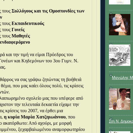
ς τους
Συλλόγους και τις Ομοσπονδίες των
ν
ς τους
Εκπαιδευτικούς
ς τους
Γονείς
ς τους
Μαθητές
ενδιαφερόμενο
ρά και την τιμή να είμαι Πρόεδρος του
Γονέων και Κηδεμόνων του 3ου Γυμν. Ν.
ας.
Μανώλης Μ
θάρρος να σας γράψω ζητώντας τη βοήθειά
 θέμα, που μας καίει όλους πολύ, τις κρίσεις
ντών.
λαιπωρημένο σχολείο μας που υπέφερε από
άχιστον την τελευταία δεκαετία είχαμε την
τις κρίσεις του 2007, να έρθει μια
α,
η κυρία Μαρία Χατζηιωάννου
, που
Στη Ν. Δημοκ
ο ακατόρθωτο: Από αχούρι, με μορφή
ειμμένου, ξεχαρβαλωμένου αναμορφωτηρίου