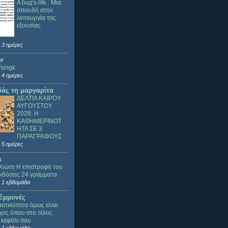
A bug's life : Μια
σπουδή στην
λειτουργία της
εξουσίας
 3 ημέρες
er
Tsingk
 4 ημέρες
άς τη μαργαρίτα
ΔΕΛΤΙΑ ΚΑΙΡΟΥ
ΑΥΓΟΥΣΤΟΥ
2026: Η
ΚΑΘΗΜΕΡΙΝΟΤ
ΗΤΑ ΣΕ 3
ΠΑΡΑΓΡΑΦΟΥΣ
 5 ημέρες
s
Χιώτη Η επιστροφή του
κδόσεις 24 γράμματα
 1 εβδομάδα
Εμμονές
ατικότητα όμως είναι
ίχος όπου στο τέλος
 κεφάλι σου