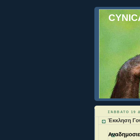
CYNIC
ΣΆΒΒΑΤΟ 19 
Έκκληση Γον
Αναδημοσιε