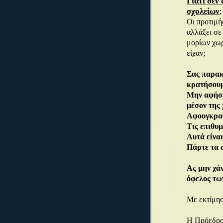
Γιατί δεν
σχολείων
;
Οι προτιμή
αλλάξει σε
μορίων χωρ
είχαν;
Σας παρακ
κρατήσουμ
Μην αφήσε
μέσον της 
Αφουγκρασ
Τις επιθυμ
Αυτά είναι
Πάρτε τα 
Ας μην χάν
όφελος τω
Με εκτίμη
Η Πρόεδρο