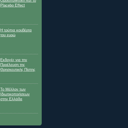
Ομοιοπαθητική και το
Placebo Effect
Η τρύπια κουβέρτα
του ευρώ
Εκδοχές για την
Προέλευση της
Θρησκευτικής Πίστης
Το Μέλλον των
Ιδιωτικοποιήσεων
στην Ελλάδα