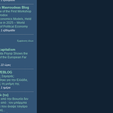
 1 εβδομάδα
s Mavroudeas Blog
w of the First Workshop
rodox
onomics Models, Held
ce in 2025 – World
of Political Economy
 1 εβδομάδα
Εμφάνιση όλων
capitalism
ta Psyop Shows the
f the European Far
 22 ώρες
WEBLOG
ς Σαμαράς:
ηκε για την Ελλάδα,
ς τη μνήμη της
 1 ημέρα
ι (το)
 από την Βοιωτία δεν
ε από : τον μπάρμπα
 που άναψε τσιγάρο
ή...