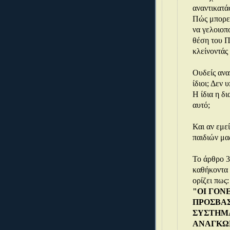
αναντικατά
Πώς μπορεί
να γελοιοπ
θέση του Π
κλείνοντάς
Ουδείς ανα
ίδιοι; Δεν 
Η ίδια η δ
αυτό;
Και αν εμεί
παιδιών μας
Το άρθρο 3 
καθήκοντα 
ορίζει πως:
"ΟΙ ΓΟΝ
ΠΡΟΣΒΑΣ
ΣΥΣΤΗΜΑ
ΑΝΑΓΚΩΝ