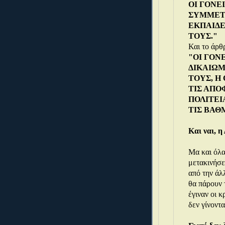
ΟΙ ΓΟΝΕ
ΣΥΜΜΕΤΕ
ΕΚΠΑΙΔΕ
ΤΟΥΣ."
Και το άρθ
"ΟΙ ΓΟΝΕ
ΔΙΚΑΙΩ
ΤΟΥΣ, Η 
ΤΙΣ ΑΠΟ
ΠΟΛΙΤΕΙ
ΤΙΣ ΒΑΘ
Και ναι, η
Μα και όλα
μετακινήσει
από την άλλ
θα πάρουν τ
έγιναν οι κ
δεν γίνοντα