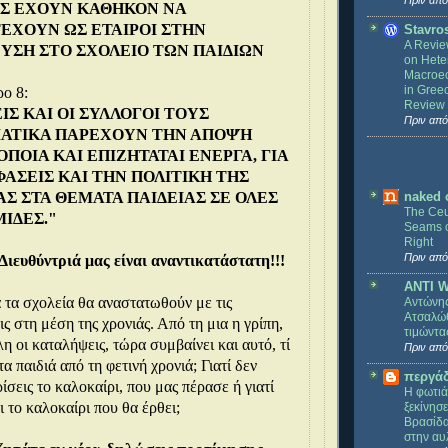
Πριν από
ΙΣ ΕΧΟΥΝ ΚΑΘΗΚΟΝ ΝΑ
ΧΟΥΝ ΩΣ ΕΤΑΙΡΟΙ ΣΤΗΝ
Stavro
A Revie
ΥΣΗ ΣΤΟ ΣΧΟΛΕΙΟ ΤΩΝ ΠΑΙΔΙΩΝ
on Hete
Macroec
in Gree
ρο 8:
Review 
ΙΣ ΚΑΙ ΟΙ ΣΥΛΛΟΓΟΙ ΤΟΥΣ
Πριν από
ΜΑΤΙΚΑ ΠΑΡΕΧΟΥΝ ΤΗΝ ΑΠΟΨΉ
ΟΠΟΙΑ ΚΑΙ ΕΠΙΖΗΤΑΤΑΙ ΕΝΕΡΓΑ, ΓΙΑ
ΦΑΣΕΙΣ ΚΑΙ ΤΗΝ ΠΟΛΙΤΙΚΗ ΤΗΣ
ΑΣ ΣΤΑ ΘΕΜΑΤΑ ΠΑΙΔΕΙΑΣ ΣΕ ΟΛΕΣ
naked 
The Ceu
ΜΙΔΕΣ."
Seams o
Right
Πριν από
 Διευθύντριά μας είναι αναντικατάστατη!!!
ANTI 
 τα σχολεία θα αναστατωθούν με τις
Αντώνη
Ατσαλώθ
ς στη μέση της χρονιάς. Από τη μια η γρίπη,
τιμώντα
η οι καταλήψεις, τώρα συμβαίνει και αυτό, τί
Πριν από
α παιδιά από τη φετινή χρονιά; Γιατί δεν
περγάδ
ρίσεις το καλοκαίρι, που μας πέρασε ή γιατί
Η φωτιά
ι το καλοκαίρι που θα έρθει;
ξεκίνησ
Βρασίδα
στην αυλ