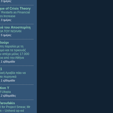
 3 ημέρες
que of Crisis Theory
 Restarts as Financial
es Increase
 3 ημέρες
ιά του Αποσπερίτη
ΙΑ ΤΟΥ ΝΟΛΑΝ
 5 ημέρες
λούρι
τη παραλία με τη
μμο και τα τιρκουάζ
υ απέχει μόλις 17.000
τρα από την Αθήνα
 1 εβδομάδα
t1
ική Αραβία πάει να
ει πυρηνικά
 1 εβδομάδα
tion Y
f Utopia
 2 εβδομάδες
Varoufakis
ll for Project Smear, Mr
m – Unherd op-ed