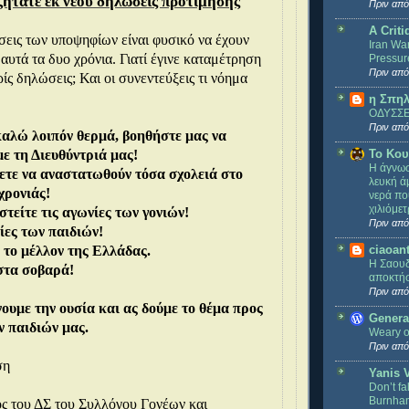
 ζητάτε εκ νέου δηλώσεις προτίμησης
Πριν από
A Criti
σεις των υποψηφίων είναι φυσικό να έχουν
Iran War
 αυτά τα δυο χρόνια. Γιατί έγινε καταμέτρηση
Pressur
Πριν από
ίς δηλώσεις; Και οι συνεντεύξεις τι νόημα
η Σπηλ
ΟΔΥΣΣΕ
Πριν από
αλώ λοιπόν θερμά, βοηθήστε μας να
ε τη Διευθύντριά μας!
Το Κου
Η άγνωσ
τε να αναστατωθούν τόσα σχολειά στο
λευκή ά
χρονιάς!
νερά πο
χιλιόμε
τείτε τις αγωνίες των γονιών!
Πριν από
ίες των παιδιών!
 το μέλλον της Ελλάδας.
ciaoan
Η Σαουδ
στα σοβαρά!
αποκτήσ
Πριν από
ουμε την ουσία και ας δούμε το θέμα προς
Genera
ν παιδιών μας.
Weary o
Πριν από
ση
Yanis 
Don’t fa
Burnha
ς του ΔΣ του Συλλόγου Γονέων και