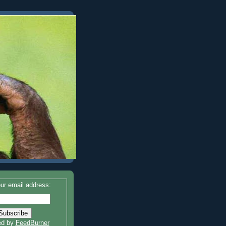
ur email address:
ed by
FeedBurner