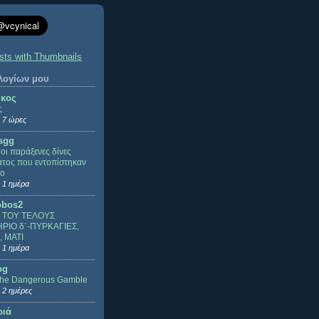
ολογίων μου
ίκος
ς
 7 ώρες
sgg
ι οι παράξενες δίνες
τος που εντοπίστηκαν
ιο
 1 ημέρα
obos2
 ΤΟΥ ΤΕΛΟΥΣ
ΡΙΟ δ΄-ΠΥΡΚΑΓΙΕΣ,
, ΜΑΤΙ
 1 ημέρα
og
The Dangerous Gamble
 2 ημέρες
ριά