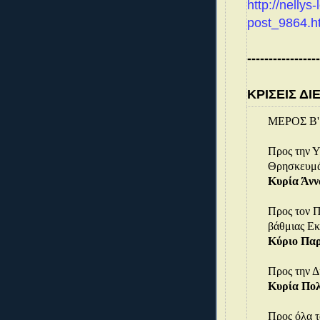
http://nelly
post_9864.h
-----------------
ΚΡΙΣΕΙΣ Δ
ΜΕΡΟΣ Β'
Προς την Υ
Θρησκευμ
Κυρία Άνν
Προς τον Π
βάθμιας Εκ
Κύριο Πα
Προς την Δ
Κυρία Πολ
Προς όλα τ