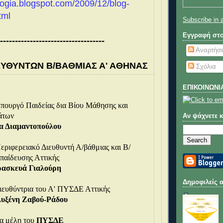
s-logia.blogspot.com/2009/12/blog-
tml
Subscribe in 
Εγγραφή στ
-----------------------------------
Αναρτήσε
ΙΕΥΘΥΝΤΩΝ Β/ΒΑΘΜΙΑΣ Α' ΑΘΗΝΑΣ
Σχόλια
ΕΠΙΚΟΙΝΩΝΙ
πουργό Παιδείας δια Βίου Μάθησης και
άτων
Αν ψάχνετε κά
α Διαμαντοπούλου
εριφερειακό Διευθυντή Α/βάθμιας και Β/
παίδευσης Αττικ
ής
ρασκευά Γιαλούρη
Δημοφιλείς 
ιευθύντρια του Α' ΠΥΣΔΕ Αττικής
υξένη Ζαβού-Ράδου
α μέλη του
ΠΥΣΔΕ