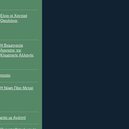
Είναι οι Χοντροί
Οικολόγοι;
Η Βιομηχανία
Άρνησης της
Κλιματικής Αλλαγής
ητσιάς
Η Nύφη Πάει Μετρό
ρατία με Αγάπη!