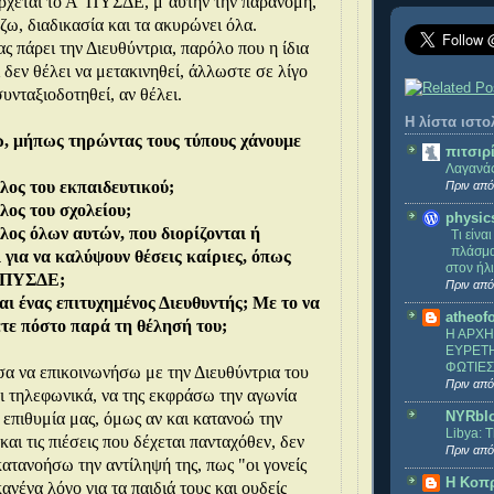
ρχεται το Α' ΠΥΣΔΕ, μ΄αυτήν την παράνομη,
ζω, διαδικασία και τα ακυρώνει όλα.
ας πάρει την Διευθύντρια, παρόλο που η ίδια
 δεν θέλει να μετακινηθεί, άλλωστε σε λίγο
υνταξιοδοτηθεί, αν θέλει.
Η λίστα ιστ
, μήπως τηρώντας τους τύπους χάνουμε
πιτσιρ
Λαγανά
λος του εκπαιδευτικού;
Πριν από
λος του σχολείου;
physic
λος όλων αυτών, που διορίζονται ή
Τι είνα
πλάσμα
 για να καλύψουν θέσεις καίριες, όπως
στον ήλ
ν ΠΥΣΔΕ;
Πριν από
ι ένας επιτυχημένος Διευθυντής; Με το να
atheof
ετε πόστο παρά τη θέλησή του;
Η ΑΡΧΗ
ΕΥΡΕΤΗ
ΦΩΤΙΕΣ
 να επικοινωνήσω με την Διευθύντρια του
Πριν από
τηλεφωνικά, να της εκφράσω την αγωνία
NYRbl
ν επιθυμία μας, όμως αν και κατανοώ την
Libya: 
και τις πιέσεις που δέχεται πανταχόθεν, δεν
Πριν από
ατανοήσω την αντίληψή της, πως "οι γονείς
Η Κοπ
ανένα λόγο για τα παιδιά τους και ουδείς