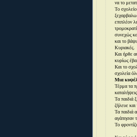
να το μετατ
Το σχολείο
ξεχαρβαλωμ
επιπλέον λ
τρομοκρατί
συνεχώς κα
και το βάψ
Κυριακές.
Και ήρθε α
κυρίως έβ
Και το σχολ
σχολεία όλ
Μια κυψέλ
Τέρμα τα π
καταλήψεις
Τα παιδιά 
ζήλευε και
Τα παιδιά 
αγάπησαν το
Το φροντίζ