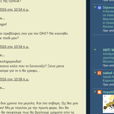
Πριν από
ς της cynical?
Stavro
2016 στις 10:54 π.μ.
A Revie
on Hete
ε...
Macroec
in Gree
egor!
Review 
Πριν από
ι οι προβλεψεις σου για τον DAX? Θα κουνηθει
ε παιδι μου?
2016 στις 10:54 π.μ.
ANTI 
Απύθμε
ε...
χειρότε
Μεταπολ
καλημερουδια!
Πριν από
 εκανα καλα που το ξανανοιξα? Ξανα μανα
ασμα για το τι θα γραφω...
naked 
Saudi Ar
2016 στις 10:58 π.μ.
Expensi
Πριν από
ε...
περγάδ
 δυο χρονια πιο μεγαλη. Και πιο σοβαρη. Ωχ θεε μου
ιδιο! Μη με τσγκλας με την πρωτη φορα, δεν θα
θα σκεφτουμε πως θα βγαλουμε χρηματα απο τις