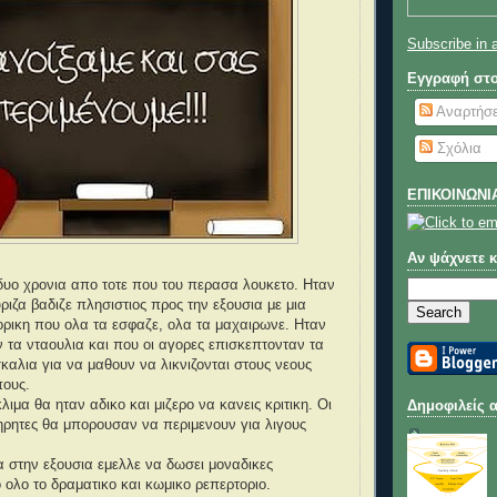
Subscribe in 
Εγγραφή στ
Αναρτήσε
Σχόλια
ΕΠΙΚΟΙΝΩΝΙ
Αν ψάχνετε κά
υο χρονια απο τοτε που του περασα λουκετο. Ηταν
ριζα βαδιζε πλησιστιος προς την εξουσια με μια
ρικη που ολα τα εσφαζε, ολα τα μαχαιρωνε. Ηταν
 τα νταουλια και που οι αγορες επισκεπτονταν τα
καλια για να μαθουν να λικνιζονται στους νεους
πους.
λιμα θα ηταν αδικο και μιζερο να κανεις κριτικη. Οι
Δημοφιλείς 
ρητες θα μπορουσαν να περιμενουν για λιγους
α στην εξουσια εμελλε να δωσει μοναδικες
ολο το δραματικο και κωμικο ρεπερτοριο.