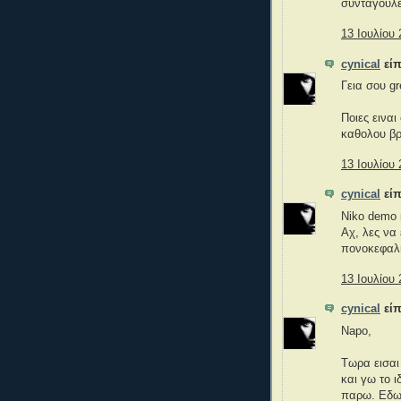
συνταγούλε
13 Ιουλίου 
cynical
είπ
Γεια σου gr
Ποιες εινα
καθολου βρ
13 Ιουλίου 
cynical
είπ
Niko demo 
Αχ, λες να
πονοκεφαλι
13 Ιουλίου 
cynical
είπ
Napo,
Τωρα εισαι
και γω το 
παρω. Εδω 