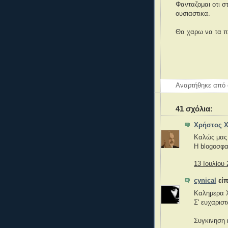
Φανταζομαι οτι στ
ουσιαστικα.
Θα χαρω να τα π
Αναρτήθηκε από
41 σχόλια:
Χρήστος 
Καλώς μας 
Η blogοσφα
13 Ιουλίου 
cynical
είπ
Καλημερα 
Σ' ευχαριστ
Συγκινηση 