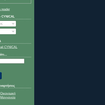
a reader
ο CYNICAL
ις
Α
τι...
αναρτήσεις
Οικονομική
Μαγγανεία