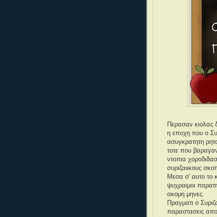
Περασαν κιολας δ
η εποχη που ο Συ
ασυγκρατητη ρητο
τοτε που βαραγαν
ντοπια χοροδιδασ
συριζαιικους σκο
Μεσα σ' αυτο το κ
ψυχραιμοι παρατη
ακομη μηνες.
Πραγματι ο Συριζ
παραστασεις απο 