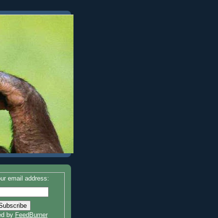
ur email address:
ed by
FeedBurner