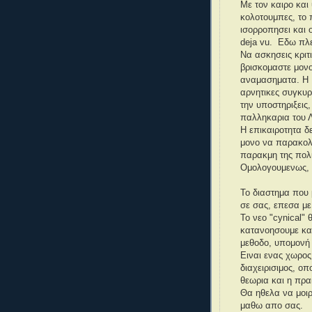
Με τον καιρο και
κολοτουμπες, το 
ισορροπησει και 
deja vu. Εδω πλε
Να ασκησεις κριτ
βρισκομαστε μον
αναμασηματα. Η 
αρνητικες συγκυρ
την υποστηριξεις,
παλληκαρια του Λ
Η επικαιροτητα δ
μονο να παρακολο
παρακμη της πολι
Ομολογουμενως, 
Το διαστημα που 
σε σας, επεσα με
Το νεο "cynical"
κατανοησουμε και
μεθοδο, υπομονή 
Ειναι ενας χωρος
διαχειρισιμος, ο
θεωρια και η πρα
Θα ηθελα να μοιρ
μαθω απο σας.