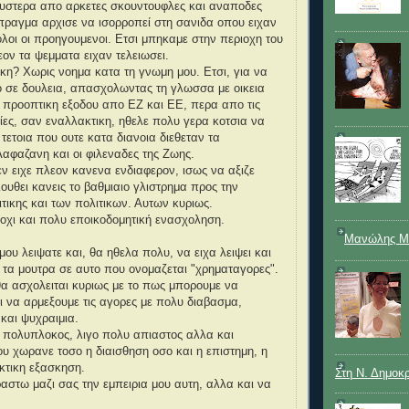
 υστερα απο αρκετες σκουντουφλες και αναποδες
πραγμα αρχισε να ισορροπεί στη σανιδα οπου ειχαν
ολοι οι προηγουμενοι. Ετσι μπηκαμε στην περιοχη του
ον τα ψεμματα ειχαν τελειωσει.
ικη? Χωρις νοημα κατα τη γνωμη μου. Ετσι, για να
ο σε δουλεια, απασχολωντας τη γλωσσα με οικεια
προοπτικη εξοδου απο ΕΖ και ΕΕ, περα απο τις
ίες, σαν εναλλακτικη, ηθελε πολυ γερα κοτσια να
 τετοια που ουτε κατα διανοια διεθεταν τα
αφαζανη και οι φιλεναδες της Ζωης.
εν ειχε πλεον κανενα ενδιαφερον, ισως να αξιζε
υθει κανεις το βαθμιαιο γλιστρημα προς την
τικης και των πολιτικων. Αυτων κυριως.
οχι και πολυ εποικοδομητική ενασχοληση.
Μανώλης Μ
μου λειψατε και, θα ηθελα πολυ, να ειχα λειψει και
 τα μουτρα σε αυτο που ονομαζεται "χρηματαγορες".
 θα ασχολειται κυριως με το πως μπορουμε να
 να αρμεξουμε τις αγορες με πολυ διαβασμα,
και ψυχραιμια.
 πολυπλοκος, λιγο πολυ απιαστος αλλα και
που χωρανε τοσο η διαισθηση οσο και η επιστημη, η
κτικη εξασκηση.
Στη Ν. Δημοκ
αστω μαζι σας την εμπειρια μου αυτη, αλλα και να