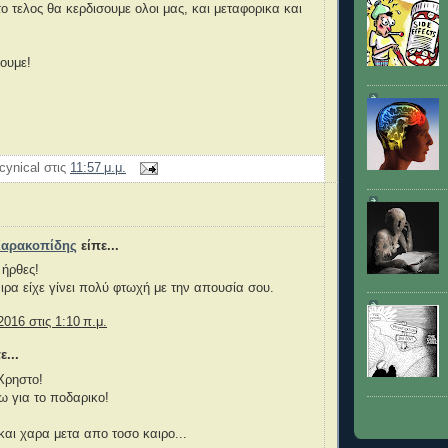
ο τελος θα κερδισουμε ολοι μας, και μεταφορικα και
ουμε!
cynical
στις
11:57 μ.μ.
Χαρακοπίδης
είπε...
ήρθες!
ιρα είχε γίνει πολύ φτωχή με την απουσία σου.
2016 στις 1:10 π.μ.
ε...
Χρηστο!
ω για το ποδαρικο!
και χαρα μετα απο τοσο καιρο...