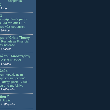
τον μαζικό
ό
 1 ώρα
t1
ική Αραβία δε μπορεί
α βασιστεί στις ΗΠΑ,
χνει νέες συμμαχίες
 20 ώρες
que of Crisis Theory
 Restarts as Financial
es Increase
 4 ημέρες
ιά του Αποσπερίτη
ΙΑ ΤΟΥ ΝΟΛΑΝ
 6 ημέρες
λούρι
τη παραλία με τη
μμο και τα τιρκουάζ
υ απέχει μόλις 17.000
τρα από την Αθήνα
 1 εβδομάδα
tion Y
f Utopia
 2 εβδομάδες