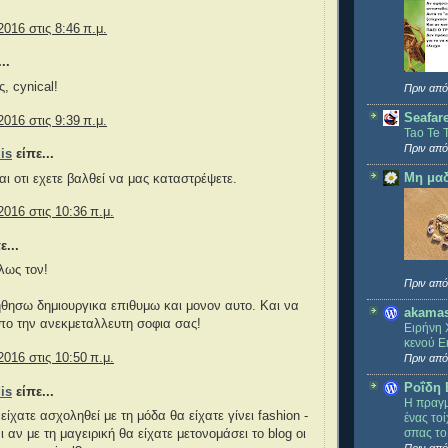
2016 στις 8:46 π.μ.
..
, cynical!
Πριν από
Seafar
2016 στις 9:39 π.μ.
Tao Te 
Πριν από
is
είπε...
Μη μαδ
ι οτι εχετε βαλθεί να μας καταστρέψετε.
2016 στις 10:36 π.μ.
ε...
λως τον!
Πριν από
θησω δημιουργικα επιθυμω και μονον αυτο. Και να
akama
ο την ανεκμεταλλευτη σοφια σας!
Ειρήνη 
κενού Ε
2016 στις 10:50 π.μ.
Πριν από
Ροΐδη 
is
είπε...
Η πραγμ
ίχατε ασχοληθεί με τη μόδα θα είχατε γίνει fashion -
ένας το
σπας το
ι αν με τη μαγειρική θα είχατε μετονομάσει το blog οι