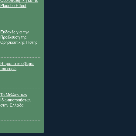
Ομοιοπαθητική και το
Placebo Effect
Εκδοχές για την
Προέλευση της
Θρησκευτικής Πίστης
Η τρύπια κουβέρτα
του ευρώ
Το Μέλλον των
Ιδιωτικοποιήσεων
στην Ελλάδα