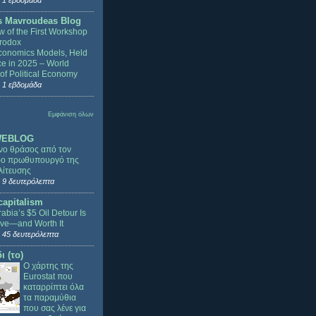
 1 εβδομάδα
s Mavroudeas Blog
w of the First Workshop
rodox
onomics Models, Held
ce in 2025 – World
of Political Economy
 1 εβδομάδα
Εμφάνιση όλων
WEBLOG
νο θράσος από τον
ρο πρωθυπουργό της
ίτευσης
 9 δευτερόλεπτα
capitalism
abia’s $5 Oil Detour Is
ve—and Worth It
 45 δευτερόλεπτα
ι (το)
Ο χάρτης της
Eurostat που
καταρρίπτει όλα
τα παραμύθια
που σας λένε για