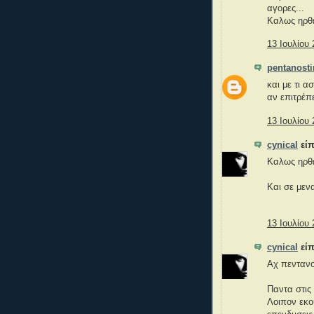
αγορες...
Καλως ηρθ
13 Ιουλίου 
pentanost
και με τι 
αν επιτρέπ
13 Ιουλίου 
cynical
είπ
Καλως ηρθες
Και σε μενα
13 Ιουλίου 
cynical
είπ
Αχ πεντανο
Παντα στις
Λοιπον εκο