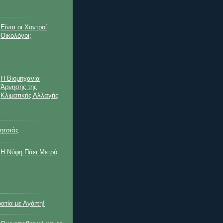
Είναι οι Χοντροί
Οικολόγοι;
Η Βιομηχανία
Άρνησης της
Κλιματικής Αλλαγής
ητσιάς
Η Nύφη Πάει Μετρό
ρατία με Αγάπη!