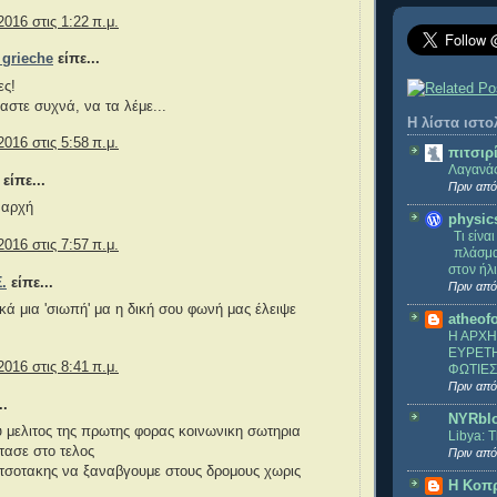
2016 στις 1:22 π.μ.
 grieche
είπε...
ες!
αστε συχνά, να τα λέμε...
Η λίστα ιστ
2016 στις 5:58 π.μ.
πιτσιρ
Λαγανά
είπε...
Πριν από
 αρχή
physic
Τι είνα
2016 στις 7:57 π.μ.
πλάσμα
στον ήλ
.
είπε...
Πριν από
κά μια 'σιωπή' μα η δική σου φωνή μας έλειψε
atheof
Η ΑΡΧΗ
ΕΥΡΕΤΗ
2016 στις 8:41 π.μ.
ΦΩΤΙΕΣ
Πριν από
..
NYRbl
υ μελιτος της πρωτης φορας κοινωνικη σωτηρια
Libya: 
τασε στο τελος
Πριν από
ητσοτακης να ξαναβγουμε στους δρομους χωρις
Η Κοπ