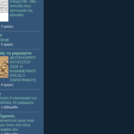
A bug's life : Μια
σπουδή στην
λειτουργία της
εξουσίας
 3 ημέρες
er
Tsingk
 5 ημέρες
άς τη μαργαρίτα
ΔΕΛΤΙΑ ΚΑΙΡΟΥ
ΑΥΓΟΥΣΤΟΥ
2026: Η
ΚΑΘΗΜΕΡΙΝΟΤ
ΗΤΑ ΣΕ 3
ΠΑΡΑΓΡΑΦΟΥΣ
 6 ημέρες
s
Χιώτη Η επιστροφή του
κδόσεις 24 γράμματα
 1 εβδομάδα
Εμμονές
ατικότητα όμως είναι
ίχος όπου στο τέλος
 κεφάλι σου