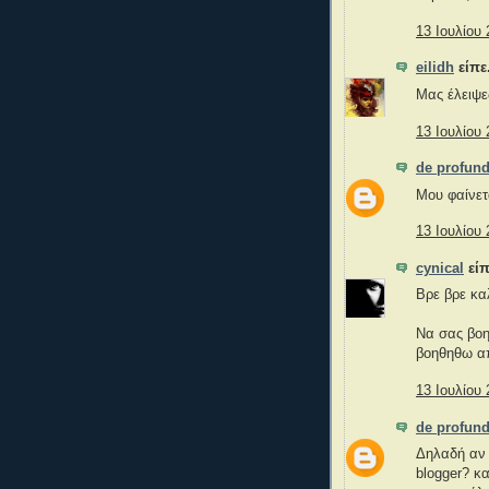
13 Ιουλίου 
eilidh
είπε.
Μας έλειψες
13 Ιουλίου 
de profund
Μου φαίνετα
13 Ιουλίου 
cynical
είπ
Βρε βρε κα
Να σας βοη
βοηθηθω απ
13 Ιουλίου 
de profund
Δηλαδή αν ε
blogger? κα