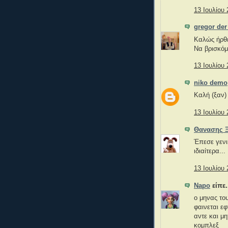
13 Ιουλίου 
gregor der
Καλώς ήρθ
Να βρισκόμ
13 Ιουλίου 
niko demo
Καλή (ξαν)
13 Ιουλίου 
Θανασης Ξ
Έπεσε γενι
ιδιαίτερα...
13 Ιουλίου 
Napo
είπε.
o μηνας το
φαινεται εφ
αντε και μ
κομπλεξ