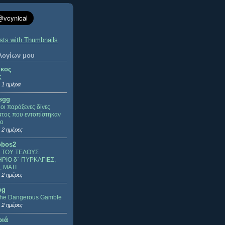
ολογίων μου
ίκος
ς
 1 ημέρα
sgg
ι οι παράξενες δίνες
τος που εντοπίστηκαν
ιο
 2 ημέρες
obos2
 ΤΟΥ ΤΕΛΟΥΣ
ΡΙΟ δ΄-ΠΥΡΚΑΓΙΕΣ,
, ΜΑΤΙ
 2 ημέρες
og
The Dangerous Gamble
 2 ημέρες
ριά