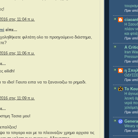
τουρισμ
ες!
Πριν από
2016 στις 11:04 π.μ.
ciaoan
Η Σαουδ
πλέον ν
imi
είπε...
και φτιά
ασχοληθήκατε φιλτάτη ολο το προηγούμενο διάστημα,
Πριν από
ετε?
A Criti
Iran War
2016 στις 11:06 π.μ.
Pressur
Πριν από
ε...
η Σπηλ
 eilidh!
ΟΔΥΣΣΕ
Πριν από
 το ιδιο! Γιαυτο ειπα να το ξανανοιξω το ρημαδι.
Το Κου
Η άγνωσ
λευκή ά
2016 στις 11:09 π.μ.
νερά πο
χιλιόμε
ε...
Πριν από
στιμη Τασια μου!
Genera
Weary o
 επαλξεις!
Πριν από
ψα το τσιγαρο και με το πλεοναζον χρημα αρχισα τις