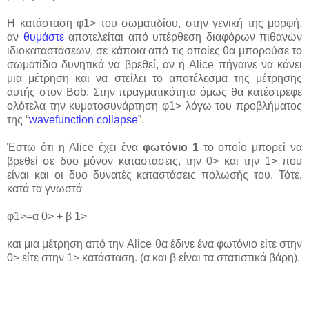
Η κατάσταση φ1> του σωματιδίου, στην γενική της μορφή,
αν
θυμάστε
αποτελείται από υπέρθεση διαφόρων πιθανών
ιδιοκαταστάσεων, σε κάποια από τις οποίες θα μπορούσε το
σωματίδιο δυνητικά να βρεθεί, αν η Alice πήγαινε να κάνει
μια μέτρηση και να στείλει το αποτέλεσμα της μέτρησης
αυτής στον Bob. Στην πραγματικότητα όμως θα κατέστρεφε
ολότελα την κυματοσυνάρτηση φ1> λόγω του προβλήματος
της “
wavefunction collapse
”.
Έστω ότι η Alice έχει ένα
φωτόνιο 1
το οποίο μπορεί να
βρεθεί σε δυο μόνον καταστασεις, την 0> και την 1> που
είναι και οι δυο δυνατές καταστάσεις πόλωσής του. Τότε,
κατά τα γνωστά
φ1>=α 0> + β 1>
και μια μέτρηση από την Alice θα έδινε ένα φωτόνιο είτε στην
0> είτε στην 1> κατάσταση. (α και β είναι τα στατιστικά βάρη).