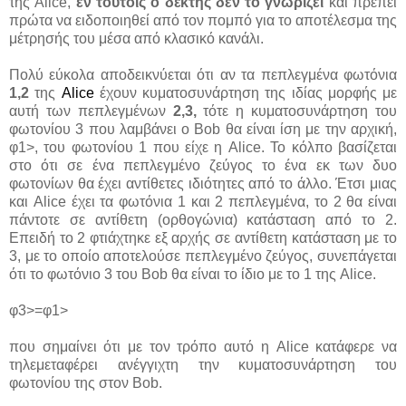
της Alice,
εν τούτοις ο δέκτης δεν το γνωρίζει
και πρέπει
πρώτα να ειδοποιηθεί από τον πομπό για το αποτέλεσμα της
μέτρησής του μέσα από κλασικό κανάλι.
Πολύ εύκολα αποδεικνύεται ότι αν τα πεπλεγμένα φωτόνια
1,2
της
Alice
έχουν κυματοσυνάρτηση της ιδίας μορφής με
αυτή των πεπλεγμένων
2,3,
τότε η κυματοσυνάρτηση του
φωτονίου 3 που λαμβάνει ο Bob θα είναι ίση με την αρχική,
φ1>, του φωτονίου 1 που είχε η Alice. Το κόλπο βασίζεται
στο ότι σε ένα πεπλεγμένο ζεύγος το ένα εκ των δυο
φωτονίων θα έχει αντίθετες ιδιότητες από το άλλο. Έτσι μιας
και Alice έχει τα φωτόνια 1 και 2 πεπλεγμένα, το 2 θα είναι
πάντοτε σε αντίθετη (ορθογώνια) κατάσταση από το 2.
Επειδή το 2 φτιάχτηκε εξ αρχής σε αντίθετη κατάσταση με το
3, με το οποίο αποτελούσε πεπλεγμένο ζεύγος, συνεπάγεται
ότι το φωτόνιο 3 του Bob θα είναι το ίδιο με το 1 της Alice.
φ3>=φ1>
που σημαίνει ότι με τον τρόπο αυτό η Alice κατάφερε να
τηλεμεταφέρει ανέγγιχτη την κυματοσυνάρτηση του
φωτονίου της στον Bob.