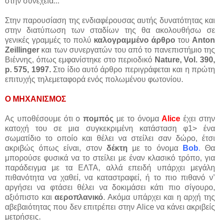
στην συνέχεια...
Στην παρουσίαση της ενδιαφέρουσας αυτής δυνατότητας και
στην διατύπωση των σταδίων της θα ακολουθήσω σε
γενικές γραμμές το πολύ
καλογραμμένο άρθρο
του
Anton
Zeillinger
και των συνεργατών του από το πανεπιστήμιο της
Βιέννης, όπως εμφανίστηκε στο περιοδικό
Nature, Vol. 390,
p. 575, 1997.
Στο ίδιο αυτό άρθρο περιγράφεται και η πρώτη
επιτυχής τηλεμεταφορά ενός πολωμένου φωτονίου.
Ο ΜΗΧΑΝΙΣΜΟΣ
Ας υποθέσουμε ότι ο
πομπός
με το όνομα
Alice
έχει στην
κατοχή του σε μια συγκεκριμένη κατάσταση φ1> ένα
σωματίδιο το οποίο και θέλει να στείλει σαν δώρο, έτσι
ακριβώς όπως είναι, στον
δέκτη
με το όνομα
Bob
.
Θα
μπορούσε φυσικά να το στείλει με έναν κλασικό τρόπο, για
παράδειγμα με τα ΕΛΤΑ, αλλά επειδή υπάρχει μεγάλη
πιθανότητα να χαθεί, να καταστραφεί, ή το πιο πιθανό ν’
αργήσει να φτάσει θέλει να δοκιμάσει κάτι πιο σίγουρο,
αξιόπιστο και
αεροπλανικό
. Ακόμα υπάρχει και η αρχή της
αβεβαιότητας που δεν επιτρέπει στην Alice να κάνει ακριβείς
μετρήσεις.