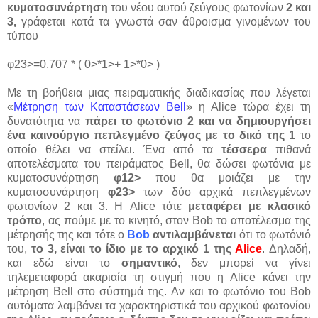
κυματοσυνάρτηση
του νέου αυτού ζεύγους φωτονίων
2 και
3,
γράφεται κατά τα γνωστά σαν άθροισμα γινομένων του
τύπου
φ23>=0.707 * ( 0>*1>+ 1>*0> )
Με τη βοήθεια μιας πειραματικής διαδικασίας που λέγεται
«
Μέτρηση των Καταστάσεων Bell
» η Alice τώρα έχει τη
δυνατότητα να
πάρει το φωτόνιο 2 και να δημιουργήσει
ένα καινούργιο πεπλεγμένο ζεύγος με το δικό της 1
το
οποίο θέλει να στείλει. Ένα από τα
τέσσερα
πιθανά
αποτελέσματα του πειράματος Bell, θα δώσει φωτόνια με
κυματοσυνάρτηση
φ12>
που θα μοιάζει με την
κυματοσυνάρτηση
φ23>
των δύο αρχικά πεπλεγμένων
φωτονίων 2 και 3. Η Alice τότε
μεταφέρει με κλασικό
τρόπο
, ας πούμε με το κινητό, στον Bob το αποτέλεσμα της
μέτρησής της και τότε ο
Bob
αντιλαμβάνεται
ότι το φωτόνιό
του,
το 3, είναι το ίδιο με το αρχικό 1 της
Alice
. Δηλαδή,
και εδώ είναι το
σημαντικό
, δεν μπορεί να γίνει
τηλεμεταφορά ακαριαία τη στιγμή που η Alice κάνει την
μέτρηση Bell στο σύστημά της. Αν και το φωτόνιο του Bob
αυτόματα λαμβάνει τα χαρακτηριστικά του αρχικού φωτονίου